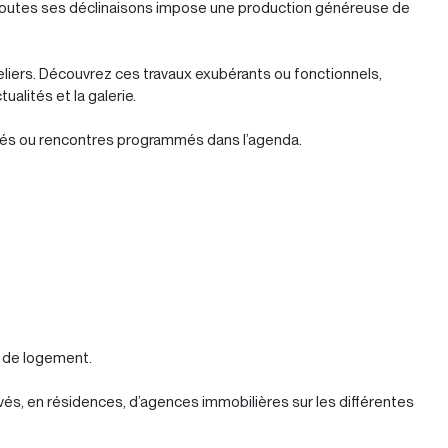
 toutes ses déclinaisons impose une production généreuse de
teliers. Découvrez ces travaux exubérants ou fonctionnels,
alités et la galerie.
ilés ou rencontres programmés dans l’agenda.
e de logement.
vés, en résidences, d’agences immobilières sur les différentes