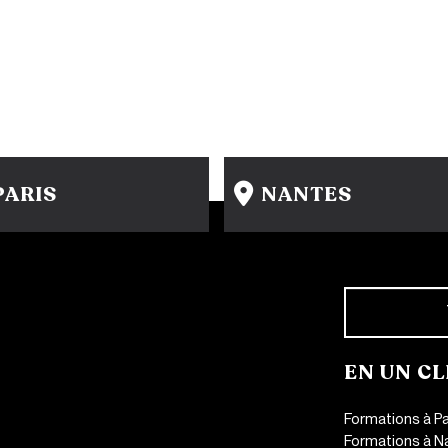
PARIS
NANTES
15 rue Gambey - 75011
31-33 rue Saint Léonard
1 cité Griset - 75011
44000 Nantes
+33 1 86 47 29 92
+33 2 51 89 40 65
EN UN CL
Formations à Pa
Formations à N