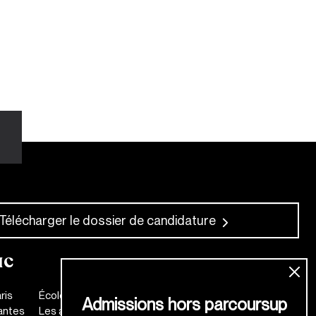
Télécharger le dossier de candidature
IC
ris
École de mode
Admissions hors parcoursup
antes
Les anciens