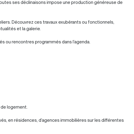
 toutes ses déclinaisons impose une production généreuse de
teliers. Découvrez ces travaux exubérants ou fonctionnels,
alités et la galerie.
ilés ou rencontres programmés dans l’agenda.
e de logement.
vés, en résidences, d’agences immobilières sur les différentes