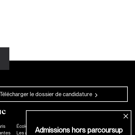
Télécharger le dossier de candidature
IC
ris
École de mode
Admissions hors parcoursup
antes
Les anciens