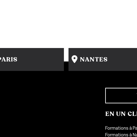
PARIS
NANTES
15 rue Gambey - 75011
31-33 rue Saint Léonard
1 cité Griset - 75011
44000 Nantes
+33 1 86 47 29 92
+33 2 51 89 40 65
EN UN CL
Formations à Pa
Formations à N