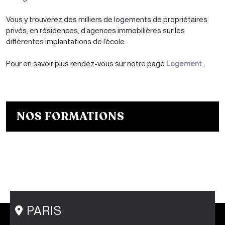
Vous y trouverez des milliers de logements de propriétaires
privés, en résidences, d’agences immobilières sur les
différentes implantations de l’école.
Pour en savoir plus rendez-vous sur notre page
Logement
.
NOS FORMATIONS
Bachelor Designer de mode
Bachelor Fashion Designer
Bachelor Communication de mode
Mastère Créateur de Mode
Mastère Communication de mode
Conseil en Style / Personal Shopper
Postgraduate Program Fashion Creator
PARIS