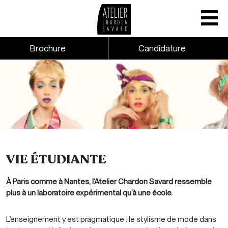
Mobile nav
CTA links - Header - Mobile
Brochure
Candidature
Skip to main content
VIE ÉTUDIANTE
À Paris comme à Nantes, l’Atelier Chardon Savard ressemble
plus à un laboratoire expérimental qu’à une école.
L’enseignement y est pragmatique : le stylisme de mode dans