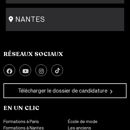
15 rue Gambey - 75011
1 cité Griset - 75011
+33 1 86 47 29 92
NANTES
31-33 rue Saint Léonard
44000 Nantes
+33 2 51 89 40 65
RÉSEAUX SOCIAUX
Télécharger le dossier de candidature
EN UN CLIC
Formations à Paris
École de mode
Formations à Nantes
Les anciens