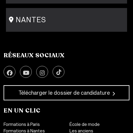
15 rue Gambey - 75011
1 cité Griset - 75011
+33 1 86 47 29 92
NANTES
31-33 rue Saint Léonard
44000 Nantes
+33 2 51 89 40 65
RÉSEAUX SOCIAUX
Télécharger le dossier de candidature
EN UN CLIC
Formations à Paris
École de mode
Formations à Nantes
Les anciens