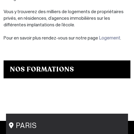
Vous y trouverez des milliers de logements de propriétaires
privés, en résidences, d’agences immobilières sur les
différentes implantations de l’école.
Pour en savoir plus rendez-vous sur notre page
Logement
.
NOS FORMATIONS
Bachelor Designer de mode
Bachelor Fashion Designer
Bachelor Communication de mode
Mastère Créateur de Mode
Mastère Communication de mode
Conseil en Style / Personal Shopper
Postgraduate Program Fashion Creator
PARIS