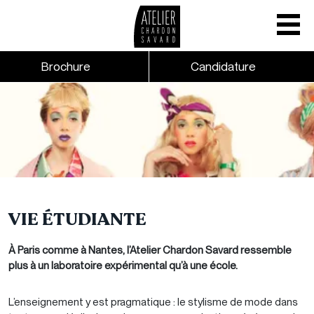
Mobile nav
CTA links - Header - Mobile
Brochure
Candidature
Skip to main content
VIE ÉTUDIANTE
À Paris comme à Nantes, l’Atelier Chardon Savard ressemble
plus à un laboratoire expérimental qu’à une école.
L’enseignement y est pragmatique : le stylisme de mode dans