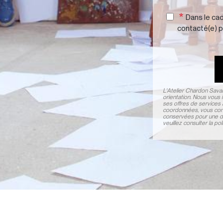
Dans le cad
contacté(e) p
L'Atelier Chardon Sava
orientation. Nous vous 
ses offres de services 
coordonnées, vous cons
conservées pour une du
veuillez consulter la p