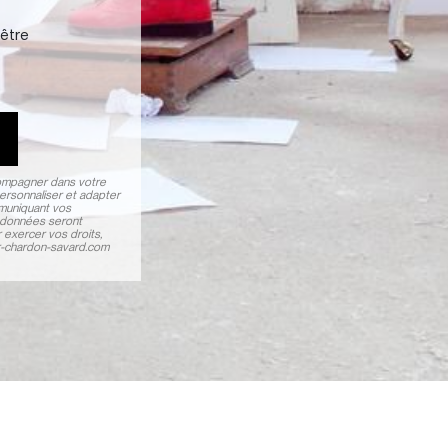
'être
compagner dans votre
ersonnaliser et adapter
mmuniquant vos
s données seront
 exercer vos droits,
er-chardon-savard.com