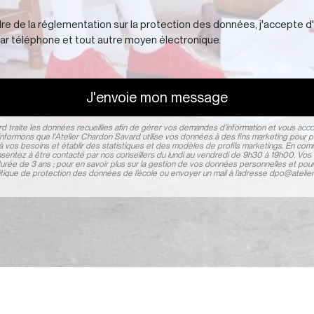
re de la réglementation sur la protection des données, j'accepte d
ar téléphone et tout autre moyen électronique.
J'envoie mon message
rd traite les données recueillies afin de gérer vos demandes d’information et vous ac
informons que l'Atelier Chardon Savard utilise vos données à des fins marketing pour p
à vos besoins et établir des statistiques et des modèles de profils marketings. En co
entez à être contacté par nos conseillers du lundi au vendredi de 9h30 à 19h00. Vo
rée de 3 ans ; pour en savoir plus sur la gestion de vos données personnelles et pour
olitique de protection des données de l’école ou envoyer un mail à l’adresse dpo@ateli