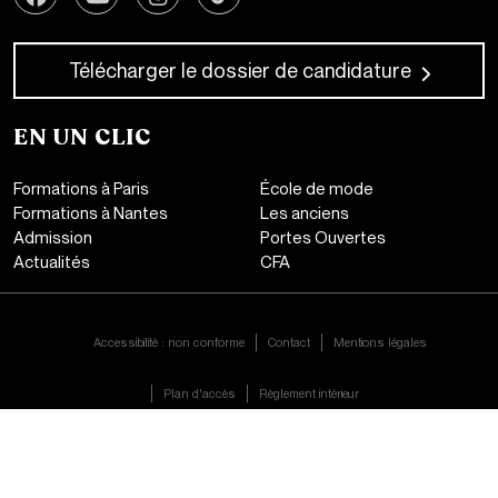
Télécharger le dossier de candidature
EN UN CLIC
Formations à Paris
École de mode
Formations à Nantes
Les anciens
Admission
Portes Ouvertes
Actualités
CFA
CONTACT
Accessibilité : non conforme
Contact
Mentions légales
Plan d'accès
Règlement intérieur
FR|
EN
© 2026 Atelier Chardon Savard - Établissement d'enseignement supérieur technique
privé