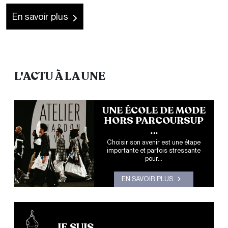
En savoir plus
L'ACTU À LA UNE
UNE ÉCOLE DE MODE
HORS PARCOURSUP
…
Choisir son avenir est une étape
importante et parfois stressante
pour...
EN SAVOIR PLUS
JE SUIS