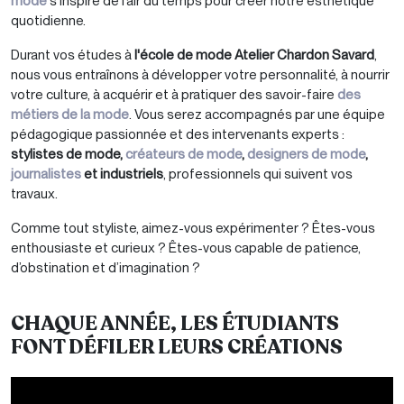
mode
s’inspire de l’air du temps pour créer notre esthétique
quotidienne.
Durant vos études à
l'école de mode Atelier Chardon Savard
,
nous vous entraînons à développer votre personnalité, à nourrir
votre culture, à acquérir et à pratiquer des savoir-faire
des
métiers de la mode
. Vous serez accompagnés par une équipe
pédagogique passionnée et des intervenants experts :
stylistes de mode,
créateurs de mode
,
designers de mode
,
journalistes
et industriels
, professionnels qui suivent vos
travaux.
Comme tout styliste, aimez-vous expérimenter ? Êtes-vous
enthousiaste et curieux ? Êtes-vous capable de patience,
d’obstination et d’imagination ?
CHAQUE ANNÉE, LES ÉTUDIANTS
FONT DÉFILER LEURS CRÉATIONS