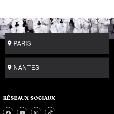
PARIS
15 rue Gambey - 75011
1 cité Griset - 75011
+33 1 86 47 29 92
NANTES
31-33 rue Saint Léonard
44000 Nantes
+33 2 51 89 40 65
RÉSEAUX SOCIAUX