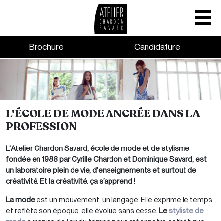
Mobile nav
CTA links - Header - Mobile
Brochure
Candidature
Skip to main content
L'ÉCOLE DE MODE ANCRÉE DANS LA
PROFESSION
L'Atelier Chardon Savard, école de mode et de stylisme
fondée en 1988 par Cyrille Chardon et Dominique Savard, est
un laboratoire plein de vie, d'enseignements et surtout de
créativité. Et la créativité, ça s’apprend !
La mode
est un mouvement, un langage. Elle exprime le temps
et reflète son époque, elle évolue sans cesse.
Le
styliste de