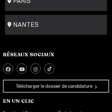
PARIS
15 rue Gambey - 75011
1 cité Griset - 75011
+33 1 86 47 29 92
NANTES
31-33 rue Saint Léonard
44000 Nantes
+33 2 51 89 40 65
RÉSEAUX SOCIAUX
Télécharger le dossier de candidature
EN UN CLIC