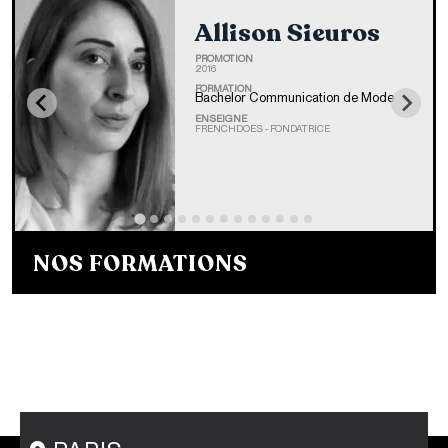
Allison Sieuros
PROMOTION
2016
FORMATION
Bachelor Communication de Mode
ENSEIGNE
FRENCHDOES - FONDATRICE
NOS FORMATIONS
Bachelor Designer de mode
Bachelor Fashion Designer
Bachelor Communication de mode
Mastère Créateur de Mode
Mastère Communication de mode
Conseil en Style / Personal Shopper
Postgraduate Program Fashion Creator