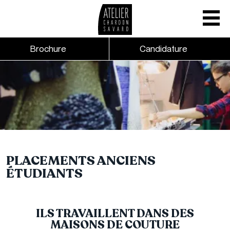
Mobile nav
CTA links - Header - Mobile
Brochure
Candidature
Skip to main content
PLACEMENTS ANCIENS
ÉTUDIANTS
ILS TRAVAILLENT DANS DES
MAISONS DE COUTURE