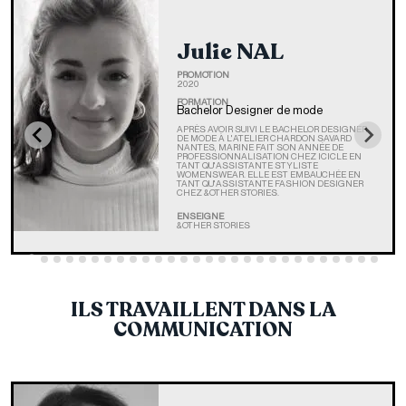
Julie NAL
PROMOTION
2020
FORMATION
Bachelor Designer de mode
APRÈS AVOIR SUIVI LE BACHELOR DESIGNER
DE MODE À L'ATELIER CHARDON SAVARD
NANTES, MARINE FAIT SON ANNÉE DE
PROFESSIONNALISATION CHEZ ICICLE EN
TANT QU'ASSISTANTE STYLISTE
WOMENSWEAR. ELLE EST EMBAUCHÉE EN
TANT QU'ASSISTANTE FASHION DESIGNER
CHEZ &OTHER STORIES.
ENSEIGNE
&OTHER STORIES
ILS TRAVAILLENT DANS LA
COMMUNICATION