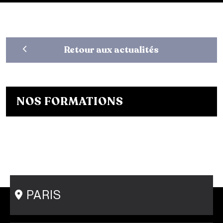
Retour aux actualités
NOS FORMATIONS
Bachelor Designer de mode
Bachelor Fashion Designer
Bachelor Communication de mode
Mastère Créateur de Mode
Mastère Communication de mode
Conseil en Style / Personal Shopper
Postgraduate Program Fashion Creator
PARIS
15 rue Gambey - 75011