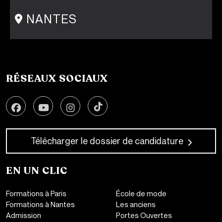
1 cité Griset - 75011
+33 1 86 47 29 92
NANTES
31-33 rue Saint Léonard
44000 Nantes
+33 2 51 89 40 65
RÉSEAUX SOCIAUX
Télécharger le dossier de candidature
EN UN CLIC
Formations à Paris
École de mode
Formations à Nantes
Les anciens
Admission
Portes Ouvertes