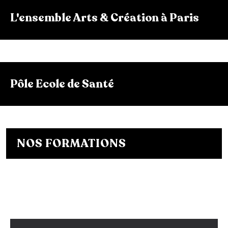
L'ensemble Arts & Création à Paris
Pôle Ecole de Santé
NOS FORMATIONS
Bachelor Designer de mode
Bachelor Fashion Designer
Bachelor Communication de mode
Mastère Créateur de Mode
Mastère Communication de mode
Conseil en Style / Personal Shopper
Postgraduate Program Fashion Creator