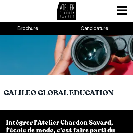
Mobile nav
CTA links - Header - Mobile
Brochure
Candidature
Skip to main content
GALILEO GLOBAL EDUCATION
Intégrer l'Atelier Chardon Savard,
l'école de mode, c'est faire parti du