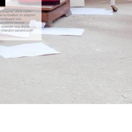
compagner dans votre
ersonnaliser et adapter
mmuniquant vos
s données seront
 exercer vos droits,
er-chardon-savard.com