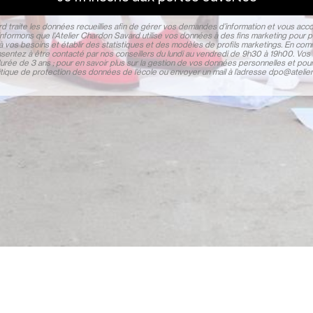
rd traite les données recueillies afin de gérer vos demandes d’information et vous ac
informons que l'Atelier Chardon Savard utilise vos données à des fins marketing pour p
à vos besoins et établir des statistiques et des modèles de profils marketings. En co
entez à être contacté par nos conseillers du lundi au vendredi de 9h30 à 19h00. Vo
rée de 3 ans ; pour en savoir plus sur la gestion de vos données personnelles et pour
olitique de protection des données de l’école ou envoyer un mail à l’adresse dpo@ateli