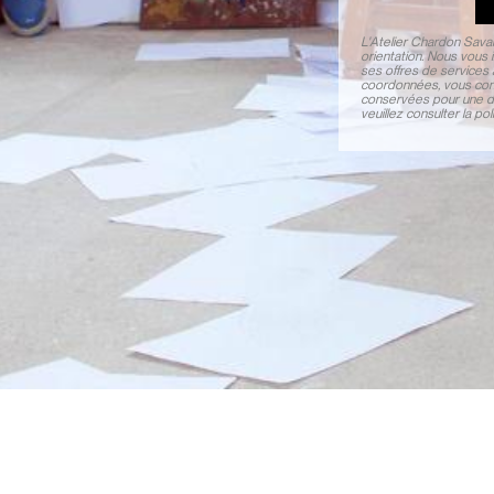
L'Atelier Chardon Sava
orientation. Nous vous 
ses offres de services 
coordonnées, vous cons
conservées pour une du
veuillez consulter la p