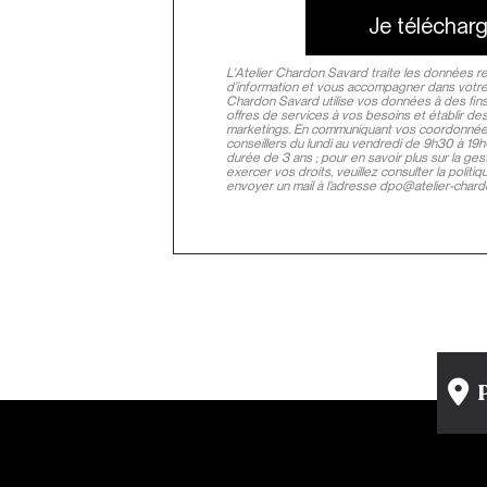
Je télécharg
L'Atelier Chardon Savard traite les données r
d’information et vous accompagner dans votre 
Chardon Savard utilise vos données à des fins
offres de services à vos besoins et établir de
marketings. En communiquant vos coordonnées
conseillers du lundi au vendredi de 9h30 à 1
durée de 3 ans ; pour en savoir plus sur la g
exercer vos droits, veuillez consulter la polit
envoyer un mail à l’adresse dpo@atelier-char