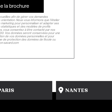
e la brochure
ecueillies afin de gérer vos demandes
orientation. Nous vous informons que l'Atelier
 marketing pour personnaliser et adapter ses
s statistiques et des modèles de profils
, vous consentez à être contacté par nos
9h00. Vos données seront conservées pour une
estion de vos données personnelles et pour
ique de protection des données de l’école ou
don-savard.com
PARIS
NANTES
15 rue Gambey - 75011
31-33 rue Saint Léonard
1 cité Griset - 75011
44000 Nantes
+33 1 86 47 29 92
+33 2 51 89 40 65