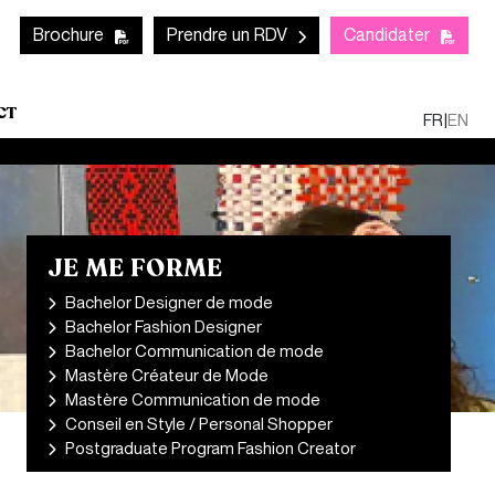
Mob
CTA links - Header
Brochure
Prendre un RDV
Candidater
CT
FR
|
EN
JE ME FORME
Bachelor Designer de mode
Bachelor Fashion Designer
Bachelor Communication de mode
Mastère Créateur de Mode
Mastère Communication de mode
Conseil en Style / Personal Shopper
Postgraduate Program Fashion Creator