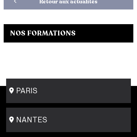
Retour aux actualités
NOS FORMATIONS
Bachelor Designer de mode
Bachelor Fashion Designer
Bachelor Communication de mode
Mastère Créateur de Mode
Mastère Communication de mode
Conseil en Style / Personal Shopper
Postgraduate Program Fashion Creator
PARIS
15 rue Gambey - 75011
1 cité Griset - 75011
+33 1 86 47 29 92
NANTES
31-33 rue Saint Léonard