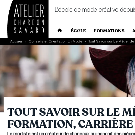
L'école de mode créative depui
Main navigation
ÉCOLE
FORMATIONS
Skip to main content
Accueil
Conseils et Orientation En Mode
Tout Savoir sur Le Métier de
TOUT SAVOIR SUR LE M
FORMATION, CARRIÈRE
Le modiste est un créateur de chapeaux qui conçoit des pièce