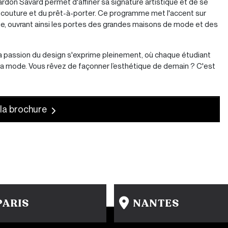
ardon Savard permet d'affiner sa signature artistique et de se
te couture et du prêt-à-porter. Ce programme met l'accent sur
rque, ouvrant ainsi les portes des grandes maisons de mode et des
 la passion du design s'exprime pleinement, où chaque étudiant
 la mode. Vous rêvez de façonner l’esthétique de demain ? C'est
la brochure
PARIS
NANTES
15 rue Gambey - 75011
31-33 rue Saint Léonard