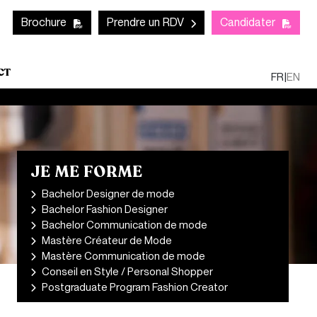
Mob
CTA links - Header
Brochure
Prendre un RDV
Candidater
CT
FR
|
EN
JE ME FORME
Bachelor Designer de mode
Bachelor Fashion Designer
Bachelor Communication de mode
Mastère Créateur de Mode
Mastère Communication de mode
Conseil en Style / Personal Shopper
Postgraduate Program Fashion Creator