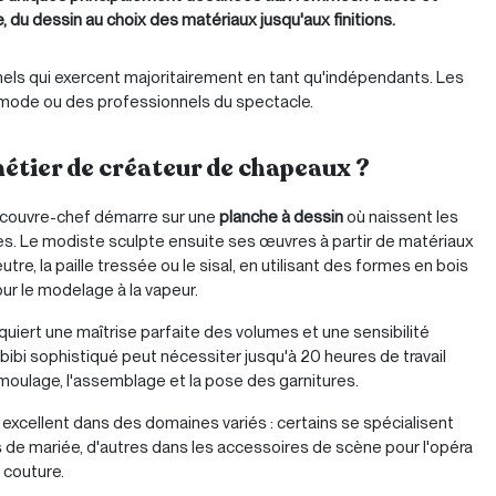
e, du dessin au choix des matériaux jusqu'aux finitions.
els qui exercent majoritairement en tant qu'indépendants. Les
e mode ou des professionnels du spectacle.
métier de créateur de chapeaux ?
 couvre-chef démarre sur une
planche à dessin
où naissent les
s. Le modiste sculpte ensuite ses œuvres à partir de matériaux
re, la paille tressée ou le sisal, en utilisant des formes en bois
our le modelage à la vapeur.
uiert une maîtrise parfaite des volumes et une sensibilité
 bibi sophistiqué peut nécessiter jusqu'à 20 heures de travail
 moulage, l'assemblage et la pose des garnitures.
excellent dans des domaines variés : certains se spécialisent
s de mariée, d'autres dans les accessoires de scène pour l'opéra
 couture.