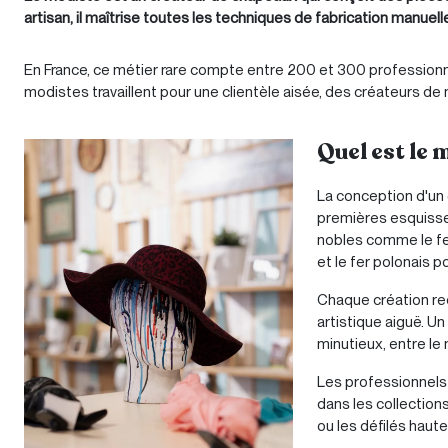
artisan, il maîtrise toutes les techniques de fabrication manuell
En France, ce métier rare compte entre 200 et 300 professionn
modistes travaillent pour une clientèle aisée, des créateurs d
Quel est le 
La conception d'un
premières esquisse
nobles comme le feut
et le fer polonais p
Chaque création req
artistique aiguë. Un
minutieux, entre le
Les professionnels 
dans les collection
ou les défilés haute