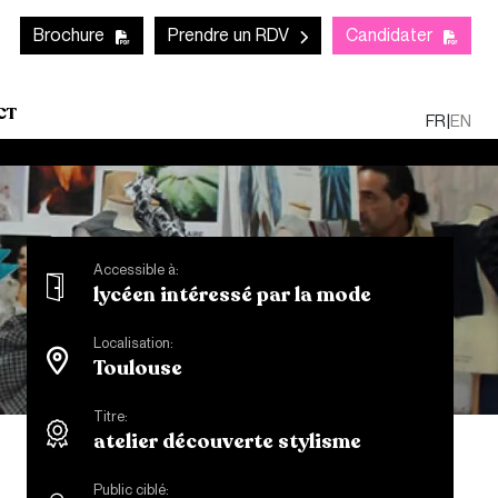
Mob
CTA links - Header
Brochure
Prendre un RDV
Candidater
CT
FR
|
EN
Accessible à:
lycéen intéressé par la mode
Localisation:
Toulouse
Titre:
atelier découverte stylisme
Public ciblé: