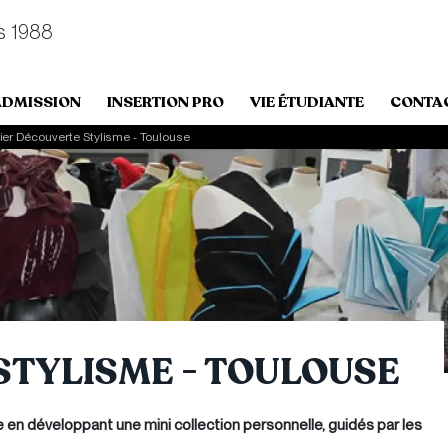
s 1988
ADMISSION
INSERTION PRO
VIE ÉTUDIANTE
CONTA
lier Découverte Stylisme - Toulouse
STYLISME - TOULOUSE
 en développant une mini collection personnelle, guidés par les