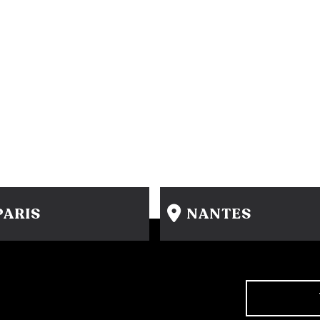
PARIS
NANTES
15 rue Gambey - 75011
31-33 rue Saint Léonard
1 cité Griset - 75011
44000 Nantes
+33 1 86 47 29 92
+33 2 51 89 40 65