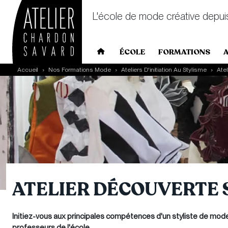
L'école de mode créative depui
Main navigation
ÉCOLE
FORMATIONS
Skip to main content
Accueil
Nos Formations Mode
Ateliers D'initiation Au Stylisme
Ate
ATELIER DÉCOUVERTE 
Initiez-vous aux principales compétences d'un styliste de mode
professeurs de l'école.