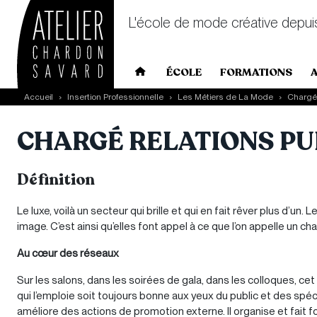
L'école de mode créative depui
Main navigation
ÉCOLE
FORMATIONS
Skip to main content
Accueil
Insertion Professionnelle
Les Métiers de La Mode
Chargé 
CHARGÉ RELATIONS PU
Définition
Le luxe, voilà un secteur qui brille et qui en fait rêver plus d’un
image. C’est ainsi qu’elles font appel à ce que l’on appelle un ch
Au cœur des réseaux
Sur les salons, dans les soirées de gala, dans les colloques, ce
qui l’emploie soit toujours bonne aux yeux du public et des spéci
améliore des actions de promotion externe. Il organise et fait fo