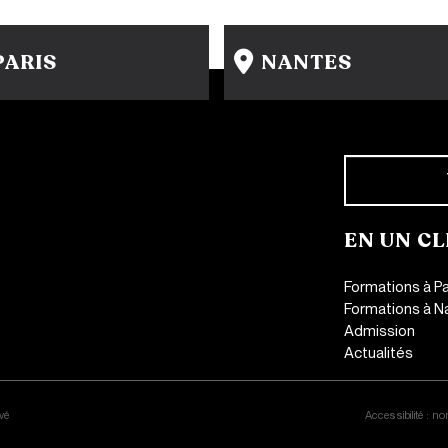
PARIS
NANTES
15 rue Gambey - 75011
31-33 rue Saint Léonard
1 cité Griset - 75011
44000 Nantes
+33 1 86 47 29 92
+33 2 51 89 40 65
EN UN CL
Formations à Pa
Formations à N
Admission
Actualités
CONTACT
vé
Accessibilité : n