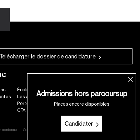
Télécharger le dossier de candidature
IC
ris
École de mode
Admissions hors parcoursup
antes
Les anciens
Portes Ouvertes
Places encore disponibles
CFA
Candidater
on conforme
Contact
Mentions légales
Plan d'accès
Règlement intérieur