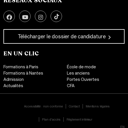
RÉSEAUX SOCIAUX
Télécharger le dossier de candidature
EN UN CLIC
Formations à Paris
École de mode
Formations à Nantes
Les anciens
Admission
Portes Ouvertes
Actualités
CFA
CONTACT
Accessibilité : non conforme
Contact
Mentions légales
Plan d'accès
Règlement intérieur
FR|
EN