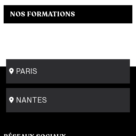
NOS FORMATIONS
Bachelor Designer de mode
Bachelor Fashion Designer
Bachelor Communication de mode
Mastère Créateur de Mode
Mastère Communication de mode
Conseil en Style / Personal Shopper
Postgraduate Program Fashion Creator
PARIS
15 rue Gambey - 75011
1 cité Griset - 75011
+33 1 86 47 29 92
NANTES
31-33 rue Saint Léonard
44000 Nantes
+33 2 51 89 40 65