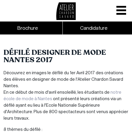
Mobile nav
CTA links - Header - Mobile
Brochure
Candidature
Skip to main content
DÉFILÉ DESIGNER DE MODE
NANTES 2017
Découvrez en images le défilé du 1er Avril 2017 des créations
des élèves en designer de mode de l'Atelier Chardon Savard
Nantes.
En ce début de mois d'avril ensoleillé, les étudiants de
notre
école de mode à Nantes
ont présenté leurs créations via un
défilé ayant eu lieu à l'Ecole Nationale Supérieure
d'Architecture. Plus de 800 spectacteurs sont venus apprécier
leurs travaux.
8 thèmes du défilé :