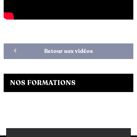
Retour aux vidéos
NOS FORMATIONS
Bachelor Designer de mode
Bachelor Fashion Designer
Bachelor Communication de mode
Mastère Créateur de Mode
Mastère Communication de mode
Conseil en Style / Personal Shopper
Postgraduate Program Fashion Creator