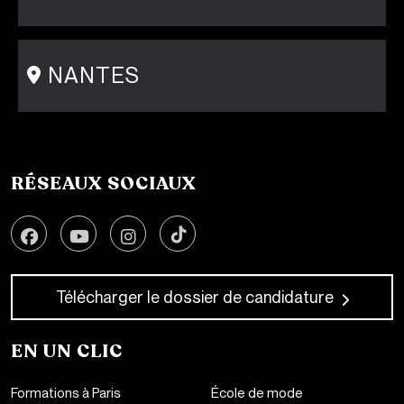
15 rue Gambey - 75011
1 cité Griset - 75011
+33 1 86 47 29 92
NANTES
31-33 rue Saint Léonard
44000 Nantes
+33 2 51 89 40 65
RÉSEAUX SOCIAUX
Télécharger le dossier de candidature
EN UN CLIC
Formations à Paris
École de mode