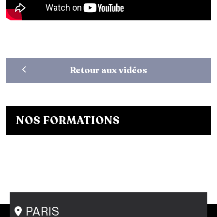
Retour aux vidéos
NOS FORMATIONS
Bachelor Designer de mode
Bachelor Fashion Designer
Bachelor Communication de mode
Mastère Créateur de Mode
Mastère Communication de mode
Conseil en Style / Personal Shopper
Postgraduate Program Fashion Creator
PARIS