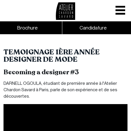
Mobile nav
CTA links - Header - Mobile
Brochure
Candidature
Skip to main content
TEMOIGNAGE 1ÈRE ANNÉE
DESIGNER DE MODE
Becoming a designer #3
DARNELL OGOULA, étudiant de première année à l'Atelier
Chardon Savard à Paris, parle de son expérience et de ses
découvertes.