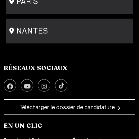
PARIS
15 rue Gambey - 75011
1 cité Griset - 75011
+33 1 86 47 29 92
NANTES
31-33 rue Saint Léonard
44000 Nantes
+33 2 51 89 40 65
RÉSEAUX SOCIAUX
Télécharger le dossier de candidature
EN UN CLIC