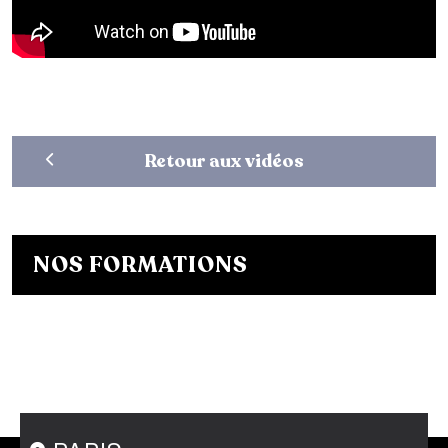
Retour aux vidéos
NOS FORMATIONS
Bachelor Designer de mode
Bachelor Fashion Designer
Bachelor Communication de mode
Mastère Créateur de Mode
Mastère Communication de mode
Conseil en Style / Personal Shopper
Postgraduate Program Fashion Creator