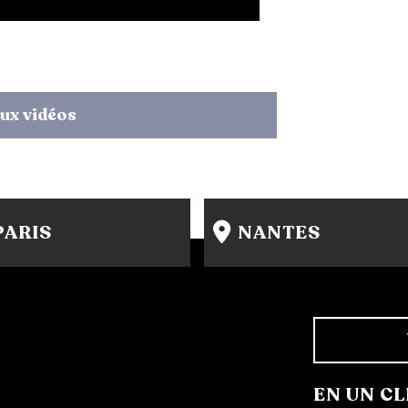
ux vidéos
PARIS
NANTES
15 rue Gambey - 75011
31-33 rue Saint Léonard
1 cité Griset - 75011
44000 Nantes
+33 1 86 47 29 92
+33 2 51 89 40 65
EN UN CL