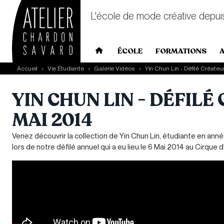
L'école de mode créative depui
Main navigation
ÉCOLE
FORMATIONS
Skip to main content
Accueil
Vie Étudiante
Galerie Vidéos
Yin Chun Lin - Défilé Créateu
YIN CHUN LIN - DÉFILÉ
MAI 2014
Venez découvrir la collection de Yin Chun Lin, étudiante en ann
lors de notre défilé annuel qui a eu lieu le 6 Mai 2014 au Cirque 