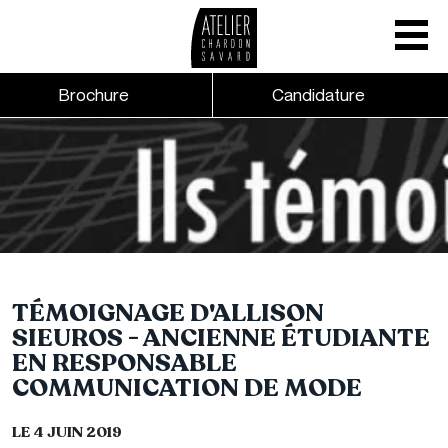
Mobile nav
CTA links - Header - Mobile
Brochure
Candidature
Skip to main content
TÉMOIGNAGE D'ALLISON
SIEUROS - ANCIENNE ÉTUDIANTE
EN RESPONSABLE
COMMUNICATION DE MODE
LE 4 JUIN 2019