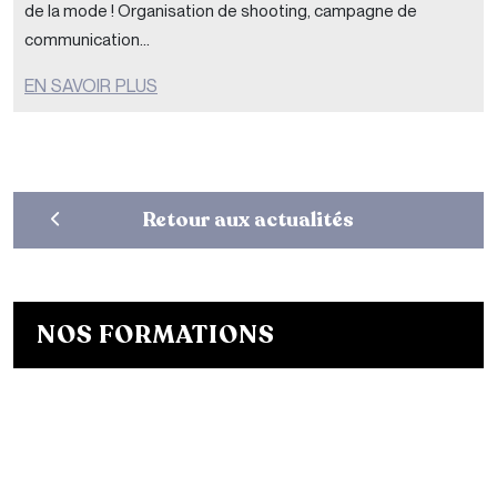
de la mode ! Organisation de shooting, campagne de
communication...
EN SAVOIR PLUS
Retour aux actualités
NOS FORMATIONS
Bachelor Designer de mode
Bachelor Fashion Designer
Bachelor Communication de mode
Mastère Créateur de Mode
Mastère Communication de mode
Conseil en Style / Personal Shopper