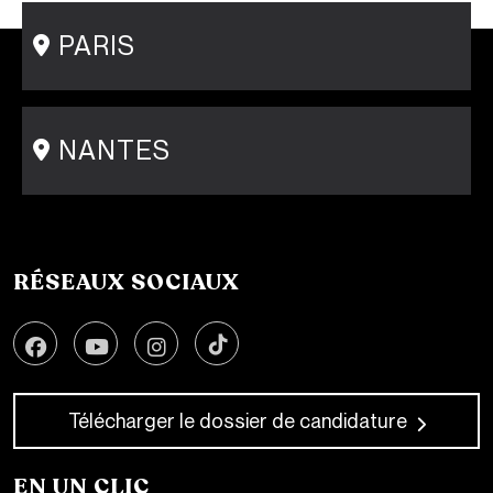
Postgraduate Program Fashion Creator
PARIS
15 rue Gambey - 75011
1 cité Griset - 75011
+33 1 86 47 29 92
NANTES
31-33 rue Saint Léonard
44000 Nantes
+33 2 51 89 40 65
RÉSEAUX SOCIAUX
Télécharger le dossier de candidature
EN UN CLIC