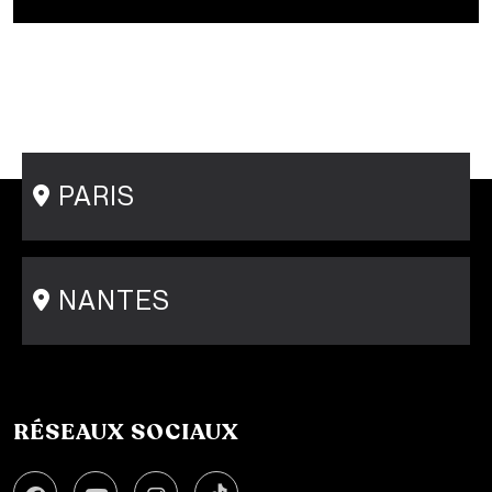
Bachelor Designer de mode
Bachelor Fashion Designer
Bachelor Communication de mode
Mastère Créateur de Mode
Mastère Communication de mode
Conseil en Style / Personal Shopper
Postgraduate Program Fashion Creator
PARIS
15 rue Gambey - 75011
1 cité Griset - 75011
+33 1 86 47 29 92
NANTES
31-33 rue Saint Léonard
44000 Nantes
+33 2 51 89 40 65
RÉSEAUX SOCIAUX