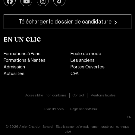
Télécharger le dossier de candidature
EN UN CLIC
Formations à Paris
École de mode
Formations à Nantes
Les anciens
Admission
Portes Ouvertes
Actualités
CFA
CONTACT
Accessibilité : non conforme
Contact
Mentions légales
Plan d'accès
Règlement intérieur
FR|
EN
© 2026 Atelier Chardon Savard - Établissement d'enseignement supérieur technique
privé