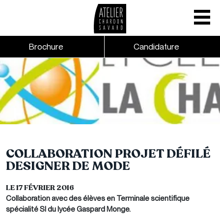
Mobile nav
CTA links - Header - Mobile
Brochure
Candidature
Skip to main content
COLLABORATION PROJET DÉFILÉ
DESIGNER DE MODE
LE 17 FÉVRIER 2016
Collaboration avec des élèves en Terminale scientifique
spécialité SI du lycée Gaspard Monge.