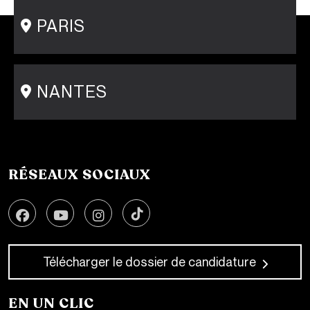
Postgraduate Program Fashion Creator
PARIS
15 rue Gambey - 75011
1 cité Griset - 75011
+33 1 86 47 29 92
NANTES
31-33 rue Saint Léonard
44000 Nantes
+33 2 51 89 40 65
RÉSEAUX SOCIAUX
Télécharger le dossier de candidature
EN UN CLIC