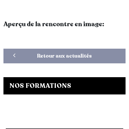
Aperçu de la rencontre en image:
Retour aux actualités
NOS FORMATIONS
Bachelor Designer de mode
Bachelor Fashion Designer
Bachelor Communication de mode
Mastère Créateur de Mode
Mastère Communication de mode
Conseil en Style / Personal Shopper