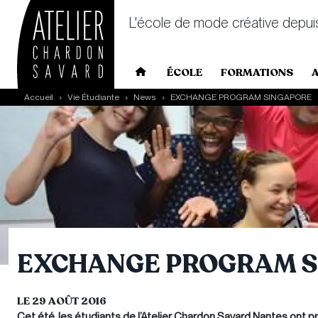
L'école de mode créative depui
Main navigation
ÉCOLE
FORMATIONS
Skip to main content
Accueil
Vie Étudiante
News
EXCHANGE PROGRAM SINGAPORE
EXCHANGE PROGRAM S
LE 29 AOÛT 2016
Cet été, les étudiants de l’Atelier Chardon Savard Nantes ont pri