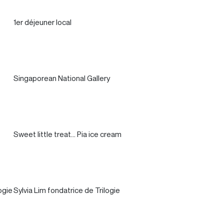
1er déjeuner local
Singaporean National Gallery
Sweet little treat... Pia ice cream
ogie
Sylvia Lim fondatrice de Trilogie