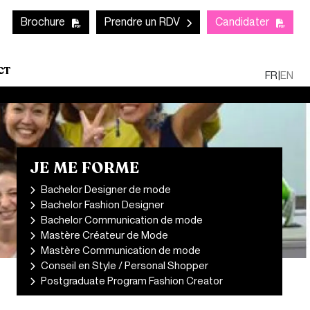
Mob
CTA links - Header
Brochure
Prendre un RDV
Candidater
CT
FR
|
EN
JE ME FORME
Bachelor Designer de mode
Bachelor Fashion Designer
Bachelor Communication de mode
Mastère Créateur de Mode
Mastère Communication de mode
Conseil en Style / Personal Shopper
Postgraduate Program Fashion Creator