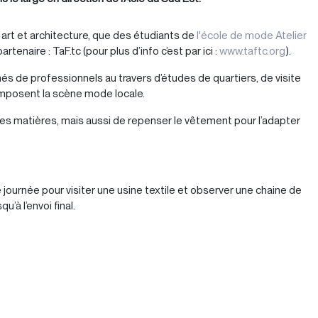
 art et architecture, que des étudiants de
l'école de mode Atelier
tenaire : TaF.tc (pour plus d’info c’est par ici :
www.taftc.org
).
gnés de professionnels au travers d’études de quartiers, de visite
mposent la scène mode locale.
lles matières, mais aussi de repenser le vêtement pour l’adapter
 journée pour visiter une usine textile et observer une chaine de
u’à l’envoi final.