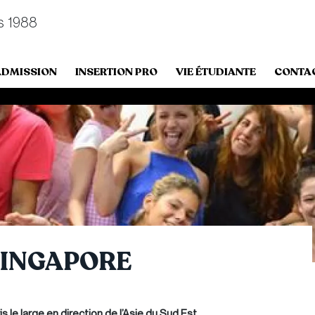
s 1988
ADMISSION
INSERTION PRO
VIE ÉTUDIANTE
CONTA
INGAPORE
s le large en direction de l’Asie du Sud Est.