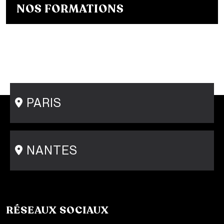
NOS FORMATIONS
Bachelor Designer de mode
Bachelor Fashion Designer
Bachelor Communication de mode
Mastère Créateur de Mode
Mastère Communication de mode
Conseil en Style / Personal Shopper
Postgraduate Program Fashion Creator
PARIS
15 rue Gambey - 75011
1 cité Griset - 75011
+33 1 86 47 29 92
NANTES
31-33 rue Saint Léonard
44000 Nantes
+33 2 51 89 40 65
RÉSEAUX SOCIAUX