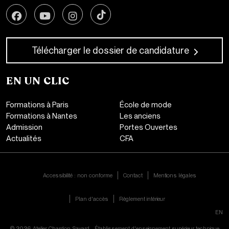
Télécharger le dossier de candidature
EN UN CLIC
Formations à Paris
École de mode
Formations à Nantes
Les anciens
Admission
Portes Ouvertes
Actualités
CFA
CONTACT
Accessibilité : non conforme
Contact
Mentions légales
Plan d'accès
Règlement intérieur
FR|
EN
© 2026 Atelier Chardon Savard - Établissement d'enseignement supérieur technique