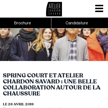
Mobile nav
CTA links - Header - Mobile
Brochure
Candidature
Skip to main content
SPRING COURT ET ATELIER
CHARDON SAVARD : UNE BELLE
COLLABORATION AUTOUR DE LA
CHAUSSURE
LE 26 AVRIL 2019