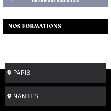
Retour aux actualités
NOS FORMATIONS
Bachelor Designer de mode
Bachelor Fashion Designer
Bachelor Communication de mode
Mastère Créateur de Mode
Mastère Communication de mode
Conseil en Style / Personal Shopper
Postgraduate Program Fashion Creator
PARIS
15 rue Gambey - 75011
1 cité Griset - 75011
+33 1 86 47 29 92
NANTES
31-33 rue Saint Léonard