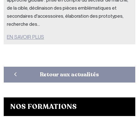
approche globale : prise en compte du secteur de marché,
de la cible, déclinaison des pièces emblématiques et
secondaires d'accessoires, élaboration des prototypes,
recherche des...
EN SAVOIR PLUS
Retour aux actualités
NOS FORMATIONS
Bachelor Designer de mode
Bachelor Fashion Designer
Bachelor Communication de mode
Mastère Créateur de Mode