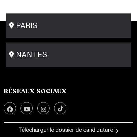
Mastère Communication de mode
Conseil en Style / Personal Shopper
Postgraduate Program Fashion Creator
PARIS
15 rue Gambey - 75011
1 cité Griset - 75011
+33 1 86 47 29 92
NANTES
31-33 rue Saint Léonard
44000 Nantes
+33 2 51 89 40 65
RÉSEAUX SOCIAUX
Télécharger le dossier de candidature