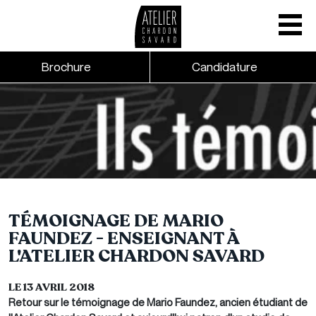
Mobile nav
CTA links - Header - Mobile
Brochure
Candidature
Skip to main content
TÉMOIGNAGE DE MARIO
FAUNDEZ - ENSEIGNANT À
L'ATELIER CHARDON SAVARD
LE 13 AVRIL 2018
Retour sur le témoignage de Mario Faundez, ancien étudiant de