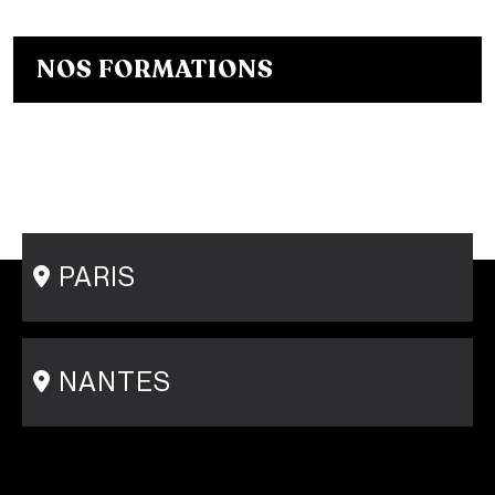
NOS FORMATIONS
Bachelor Designer de mode
Bachelor Fashion Designer
Bachelor Communication de mode
Mastère Créateur de Mode
Mastère Communication de mode
Conseil en Style / Personal Shopper
Postgraduate Program Fashion Creator
PARIS
15 rue Gambey - 75011
1 cité Griset - 75011
+33 1 86 47 29 92
NANTES
31-33 rue Saint Léonard
44000 Nantes
+33 2 51 89 40 65