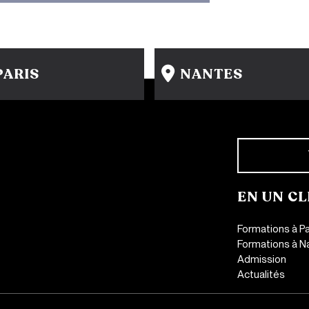
PARIS
NANTES
15 rue Gambey - 75011
31-33 rue Saint Léonard
1 cité Griset - 75011
44000 Nantes
+33 1 86 47 29 92
+33 2 51 89 40 65
EN UN CL
Formations à Pa
Formations à N
Admission
Actualités