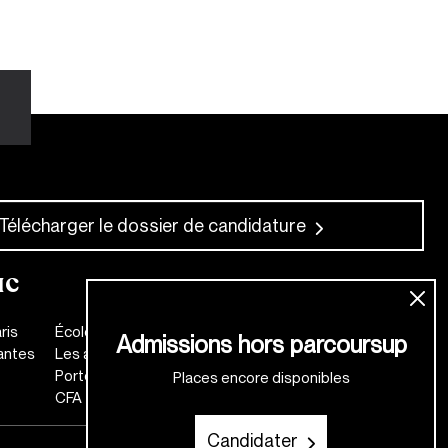
Télécharger le dossier de candidature
IC
ris
École de mode
Admissions hors parcoursup
antes
Les anciens
Portes Ouvertes
Places encore disponibles
CFA
Candidater