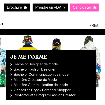
Mob
CTA links - Header
Brochure
Prendre un RDV
Candidater
CT
FR
|
EN
JE ME FORME
Bachelor Designer de mode
Bachelor Fashion Designer
Bachelor Communication de mode
Mastère Créateur de Mode
Mastère Communication de mode
Conseil en Style / Personal Shopper
Postgraduate Program Fashion Creator