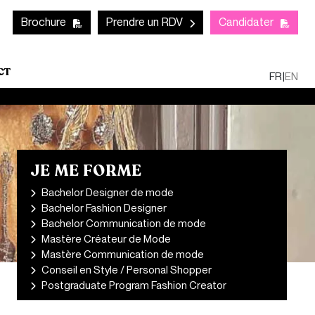
Mob
CTA links - Header
Brochure
Prendre un RDV
Candidater
CT
FR
|
EN
JE ME FORME
Bachelor Designer de mode
Bachelor Fashion Designer
Bachelor Communication de mode
Mastère Créateur de Mode
Mastère Communication de mode
Conseil en Style / Personal Shopper
Postgraduate Program Fashion Creator