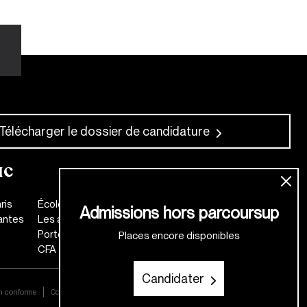
Télécharger le dossier de candidature
IC
ris
École de mode
Admissions hors parcoursup
antes
Les anciens
Portes Ouvertes
Places encore disponibles
CFA
Candidater
on conforme
Contact
Mentions légales
Plan d'accès
Règlement intérieur