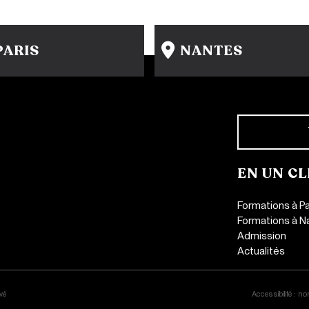
PARIS
NANTES
15 rue Gambey - 75011
31-33 rue Saint Léonard
1 cité Griset - 75011
44000 Nantes
+33 1 86 47 29 92
+33 2 51 89 40 65
EN UN CL
Formations à Pa
Formations à N
Admission
Actualités
CONTACT
vé
Accessibilité : n