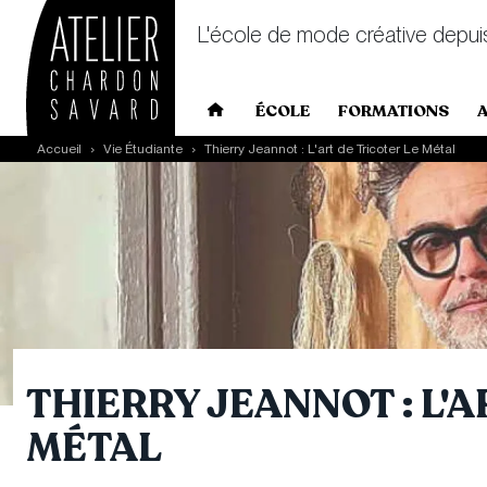
L'école de mode créative depui
Main navigation
ÉCOLE
FORMATIONS
Skip to main content
Accueil
Vie Étudiante
Thierry Jeannot : L'art de Tricoter Le Métal
THIERRY JEANNOT : L'A
MÉTAL