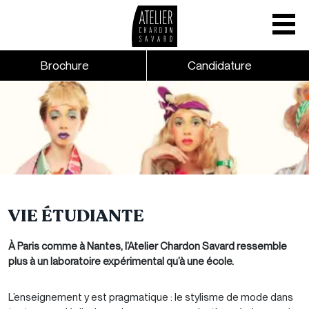
Mobile nav
CTA links - Header - Mobile
Brochure
Candidature
Skip to main content
VIE ÉTUDIANTE
À Paris comme à Nantes, l’Atelier Chardon Savard ressemble
plus à un laboratoire expérimental qu’à une école.
L’enseignement y est pragmatique : le stylisme de mode dans