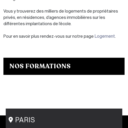
Vous y trouverez des milliers de logements de propriétaires
privés, en résidences, d’agences immobilières sur les
différentes implantations de l’école.
Pour en savoir plus rendez-vous sur notre page
Logement
.
NOS FORMATIONS
Bachelor Designer de mode
Bachelor Fashion Designer
Bachelor Communication de mode
Mastère Créateur de Mode
Mastère Communication de mode
Conseil en Style / Personal Shopper
Postgraduate Program Fashion Creator
PARIS