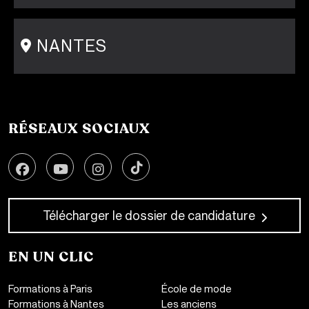
15 rue Gambey - 75011
1 cité Griset - 75011
+33 1 86 47 29 92
NANTES
31-33 rue Saint Léonard
44000 Nantes
+33 2 51 89 40 65
RÉSEAUX SOCIAUX
Télécharger le dossier de candidature
EN UN CLIC
Formations à Paris
École de mode
Formations à Nantes
Les anciens