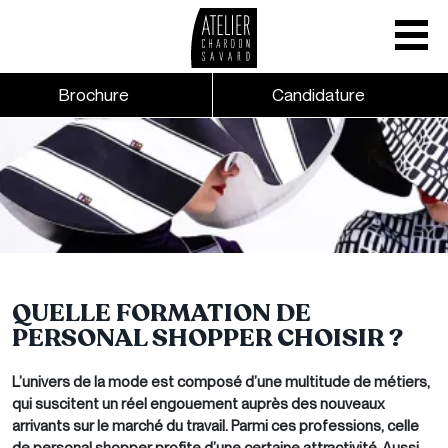
Mobile nav
CTA links - Header - Mobile
Brochure
Candidature
Skip to main content
QUELLE FORMATION DE
PERSONAL SHOPPER CHOISIR ?
L’univers de la mode est composé d’une multitude de métiers,
qui suscitent un réel engouement auprès des nouveaux
arrivants sur le marché du travail. Parmi ces professions, celle
de personal shopper profite d’une certaine attractivité. Aussi,