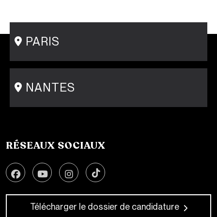
Mastère Communication de mode
Conseil en Style / Personal Shopper
Postgraduate Program Fashion Creator
PARIS
15 rue Gambey - 75011
1 cité Griset - 75011
+33 1 86 47 29 92
NANTES
31-33 rue Saint Léonard
44000 Nantes
+33 2 51 89 40 65
RÉSEAUX SOCIAUX
Télécharger le dossier de candidature